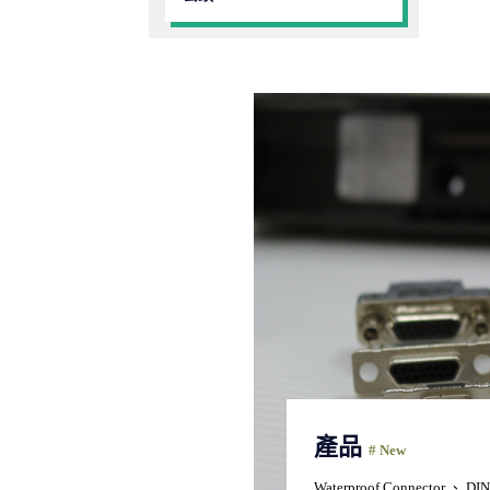
產品
# New
Waterproof Connector 、 DI